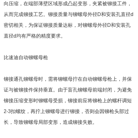
向压缩，在端部薄壁区域形成凸起变形，夹紧被铆接工件，
从而完成铆接工艺。铆接质量与铆螺母外径D和安装孔直径d
密切相关，为保证铆接质量达标，对铆螺母外径D和安装孔
直径d均有严格的精度要求。
比速迪自动铆螺母枪
铆接通孔铆螺母时，需将铆螺母拧在自动铆螺母枪上，并保
证与被铆接件保持垂直。由于盲孔铆螺母前端封闭，为避免
铆接压缩变形时铆螺母受损，铆接前应将铆枪上的螺杆调短
2-3扣螺纹，再拧上铆螺母进行铆接，否则会因铆枪头部过
长，导致铆螺母局部变形，造成铆接失败。