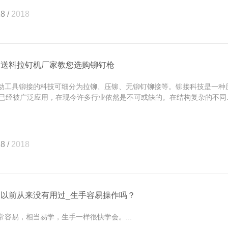
8 /
2018
动送料拉钉机厂家教您选购铆钉枪
工具铆接的科技可细分为拉铆、压铆、无铆钉铆接等。铆接科技是一种
已经被广泛应用，在现今许多行业依然是不可或缺的。在结构复杂的不同..
8 /
2018
们以前从来没有用过_生手容易操作吗？
容易，相当易学，生手一样很快学会。...