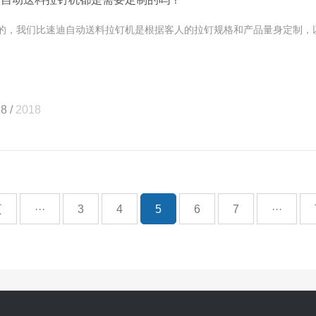
，我们比速迪自动送料拉钉机是根据客人的拉钉规格和产品量身定制，以确
8 /
2018
页
···
3
4
5
6
7
···